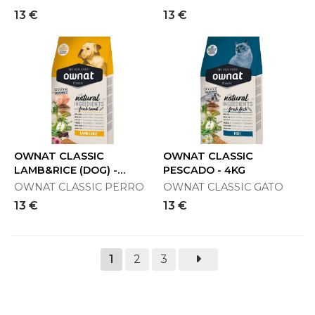
13 €
13 €
OWNAT CLASSIC
OWNAT CLASSIC
LAMB&RICE (DOG) -
PESCADO - 4KG
CORDERO Y ARROZ 4KG
OWNAT CLASSIC PERRO
OWNAT CLASSIC GATO
13 €
13 €
1
2
3