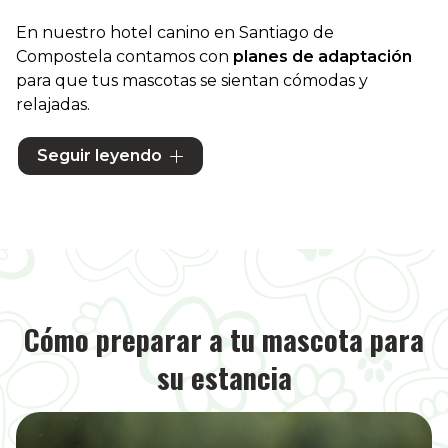
En nuestro hotel canino en Santiago de
Compostela contamos con
planes de adaptación
para que tus mascotas se sientan cómodas y
relajadas.
Sabemos que tus mascotas son parte indispensable
Seguir leyendo
de la familia, y su confort y felicidad son
primordiales. La primera separación con tu mascota
para dejarla en una residencia suele despertar
dudas e inquietud, sin embargo, somos cuidadosos
con ellos desde el principio para que su estancia sea
perfecta.
Cómo preparar a tu mascota para
su estancia