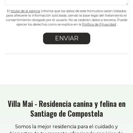
El
titular de la página
informa que los datos de este formulario serán tratados
para ofrecerle la información solicitada, siendo la base legal del tratamiento el
consentimiento otorgado por el usuario. No se cederán datos a terceros. Puede
ejercer los derechos como se explica en la
Política de Privacidad
.
Villa Mai - Residencia canina y felina en
Santiago de Compostela
Somos la mejor residencia para el cuidado y